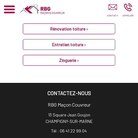
RBG Maçon Couvreur Champigny-Sur-Marne
Rénovation toiture ›
Entretien toiture ›
Zinguerie ›
CONTACTEZ-NOUS
RBG Maçon Couvreur
13 Square Jean Goujon
CHAMPIGNY-SUR-MARNE
Tél :
06 41 22 99 04