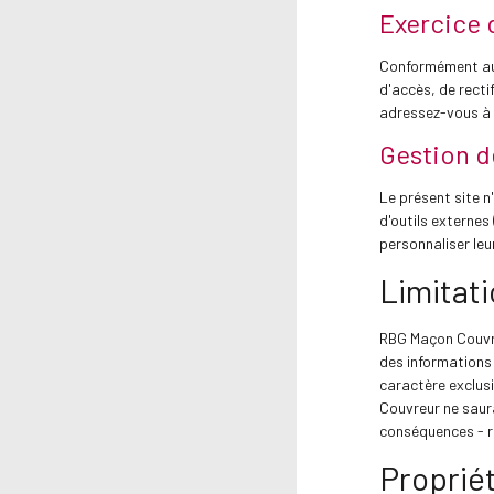
Exercice 
Conformément au R
d'accès, de recti
adressez-vous à
Gestion d
Le présent site n
d'outils externe
personnaliser leu
Limitati
RBG Maçon Couvreu
des informations 
caractère exclus
Couvreur ne saura
conséquences - ré
Propriét