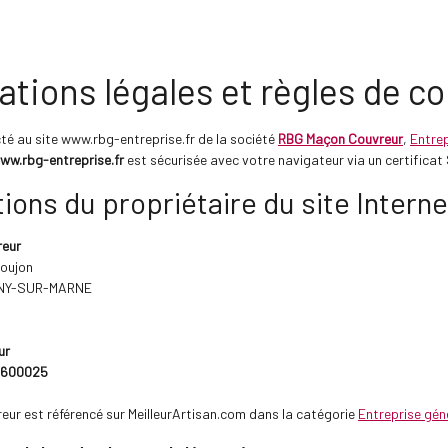
ations légales et règles de co
té au site www.rbg-entreprise.fr de la société
RBG Maçon Couvreur
,
Entre
ww.rbg-entreprise.fr
est sécurisée avec votre navigateur via un certificat
ions du propriétaire du site Interne
reur
Goujon
NY-SUR-MARNE
4
ur
5600025
ur est référencé sur MeilleurArtisan.com dans la catégorie
Entreprise g