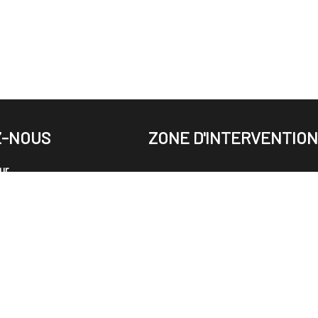
Z-NOUS
ZONE D'INTERVENTIO
ur
on
SUR-MARNE
rudy@gmail.com
 DEVIS