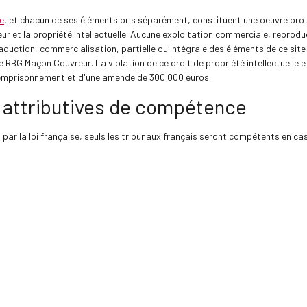
e
, et chacun de ses éléments pris séparément, constituent une oeuvre proté
teur et la propriété intellectuelle. Aucune exploitation commerciale, reprod
aduction, commercialisation, partielle ou intégrale des éléments de ce site
e RBG Maçon Couvreur. La violation de ce droit de propriété intellectuelle e
'emprisonnement et d'une amende de 300 000 euros.
 attributives de compétence
i par la loi française, seuls les tribunaux français seront compétents en cas 