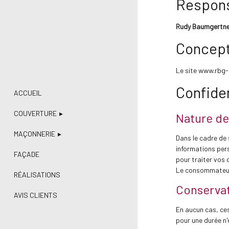
Respons
Rudy Baumgertn
Concept
Le site www.rbg-
Confide
ACCUEIL
COUVERTURE
Nature de
MAÇONNERIE
Dans le cadre de
informations per
FAÇADE
pour traiter vos 
Le consommateur a
RÉALISATIONS
Conservat
AVIS CLIENTS
En aucun cas, ce
pour une durée n'