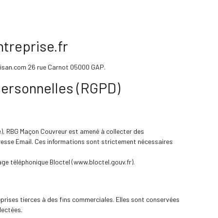
treprise.fr
rtisan.com 26 rue Carnot 05000 GAP.
personnelles (RGPD)
e), RBG Maçon Couvreur est amené à collecter des
resse Email. Ces informations sont strictement nécessaires
age téléphonique Bloctel (www.bloctel.gouv.fr).
prises tierces à des fins commerciales. Elles sont conservées
lectées.