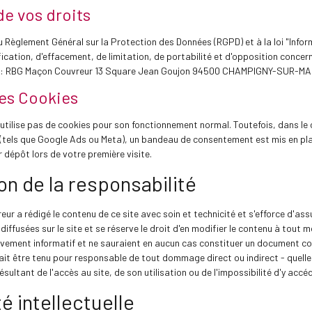
de vos droits
èglement Général sur la Protection des Données (RGPD) et à la loi "Informa
fication, d'effacement, de limitation, de portabilité et d'opposition concer
 : RBG Maçon Couvreur 13 Square Jean Goujon 94500 CHAMPIGNY-SUR-MA
es Cookies
'utilise pas de cookies pour son fonctionnement normal. Toutefois, dans le c
s (tels que Google Ads ou Meta), un bandeau de consentement est mis en pl
r dépôt lors de votre première visite.
on de la responsabilité
r a rédigé le contenu de ce site avec soin et technicité et s'efforce d'assur
diffusées sur le site et se réserve le droit d'en modifier le contenu à tout m
ivement informatif et ne sauraient en aucun cas constituer un document co
it être tenu pour responsable de tout dommage direct ou indirect - quelles q
sultant de l'accès au site, de son utilisation ou de l'impossibilité d'y acc
é intellectuelle