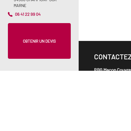
MARNE
06 41 22 99 04
OBTENIR UN DEVIS
CONTACTE
RBG Maçon Couvre
13 Square Jean Gouj
94500
CHAMPIGNY-
Tél :
06 41 22 99 04
Email :
baumgertner
OBTENIR UN