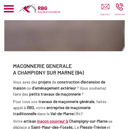
RBG Maçon Couvreur Champigny-Sur-Marne
MACONNERIE GENERALE
A CHAMPIGNY SUR MARNE (94)
Vous avez des
projets
de
construction d’extension de
maison
ou
d’aménagement extérieur
? Vous souhaitez
faire des
petits travaux de maçonnerie
?
Pour tous vos
travaux de maçonnerie générale,
faites
appel à
RBG,
votre
entreprise de maçonnerie
traditionnelle
dans le
Val-de-Marne
(94) !
Votre
artisan
maçon couvreur à
Champigny-sur-Marne
se
déplace à
Saint-Maur-des-Fossés,
Le
Plessis-Trévise
et