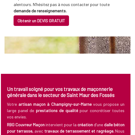
alentours. N’hésitez pas à nous contacter pour toute
demande de renseignements.
Obtenir un DEVIS GRATUIT
Un travail soigné pour vos travaux de maçonnerie
générale dans le secteur de Saint Maur des Fossés
Votre
artisan maçon à Champigny-sur-Marne
vous propose un
large panel de
prestations de qualité
pour concrétiser toutes
vos envies.
RBG Couvreur Maçon
intervient pour la
création
d’une
dalle béton
pour terrasse,
avec
travaux de terrassement et ragréage.
Nous